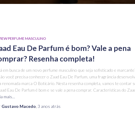
VIEW PERFUME MASCULINO
aad Eau De Parfum é bom? Vale a pena
omprar? Resenha completa!
á em busca de um novo perfume masculino que seja sofisticado e marcante
ão você precisa conhecer o Zaad Eau De Parfum, uma fragrância desenvolv
a renomada marca O Boticário. Nesta resenha completa, vamos te contar 
aad Eau De Parfum é bom e se vale a pena comprar. Características do Zaa
ia mais…
r
Gustavo Macedo
,
3 anos
atrás