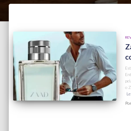
RE
Z
c
Est
Ent
pel
o Z
Le
Po