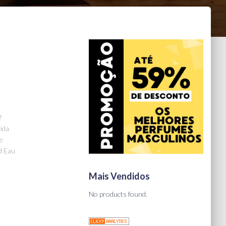
?
ida
se
d Eau
Mais Vendidos
No products found.