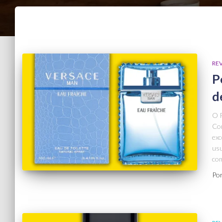
RE
P
d
O P
Com
exc
usu
com
Po