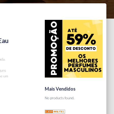
Eau
ada.
guns
-se um
Mais Vendidos
No products found.