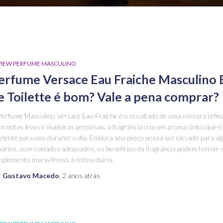
VIEW PERFUME MASCULINO
erfume Versace Eau Fraiche Masculino 
e Toilette é bom? Vale a pena comprar?
erfume Masculino Versace Eau Fraiche é o resultado de uma mistura refin
 notas leves e madeiras preciosas, a fragrância cria um aroma único que é
elente para uso durante o dia. Embora seu preço possa ser elevado para al
ários, com cuidados adequados, os benefícios da fragrância podem tornar
plemento maravilhoso à rotina diária.
r
Gustavo Macedo
,
2 anos
atrás