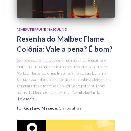
REVIEW PERFUME MASCULINO
Resenha do Malbec Flame
Colônia: Vale a pena? É bom?
Se você está em busca de uma fragrância elegante e
marcante, não pode deixar de conhecer a resenha do
Malbec Flame Colônia. Inspirada no vulcão Etna, na
Sicília, essa colônia de O Boticário combina elementos
amadeirados e terrosos do vetiver e patchouli com
notas do blend de uvas Nerello. A embalagem do
Leia mais…
Por
Gustavo Macedo
,
3 anos
atrás