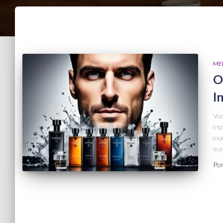
ME
O
I
Voc
esp
exa
mas
Po