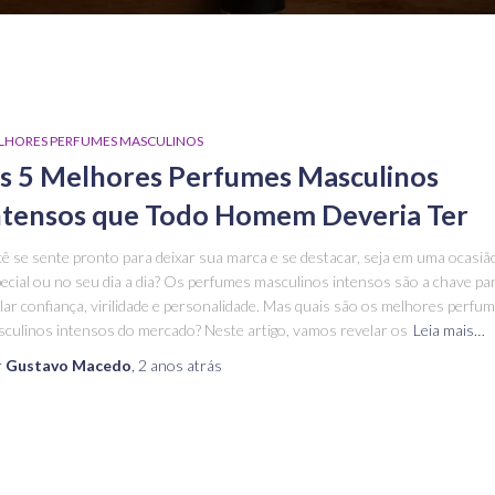
LHORES PERFUMES MASCULINOS
s 5 Melhores Perfumes Masculinos
ntensos que Todo Homem Deveria Ter
ê se sente pronto para deixar sua marca e se destacar, seja em uma ocasiã
ecial ou no seu dia a dia? Os perfumes masculinos intensos são a chave pa
lar confiança, virilidade e personalidade. Mas quais são os melhores perfu
culinos intensos do mercado? Neste artigo, vamos revelar os
Leia mais…
r
Gustavo Macedo
,
2 anos
atrás