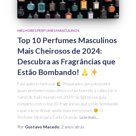
MELHORES PERFUMES MASCULINOS
Top 10 Perfumes Masculinos
Mais Cheirosos de 2024:
Descubra as Fragrâncias que
Estão Bombando!
Fala, galera cheirosa!
Preparados para descobrir
quais perfumes masculinos estão fazendo a cabeça (e o
nariz) de todo mundo em 2024? Se liga nesse guia
completo com o top 10 fragrâncias que estão bombando
e que vão te deixar ainda mais irresistível!
O
Perfume Ideal para Cada Ocasião
Leia mais…
Por
Gustavo Macedo
,
2 anos
atrás