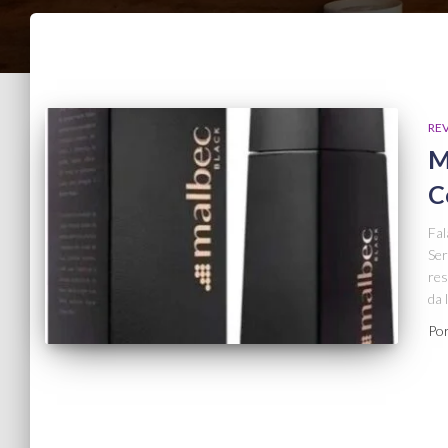
RE
M
C
Fal
Ser
res
da 
Po