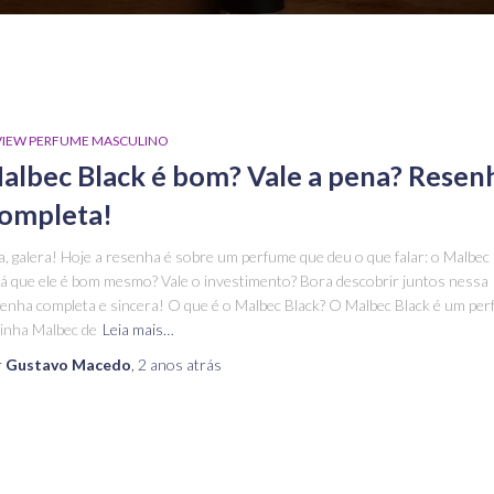
VIEW PERFUME MASCULINO
albec Black é bom? Vale a pena? Resen
ompleta!
a, galera! Hoje a resenha é sobre um perfume que deu o que falar: o Malbec 
á que ele é bom mesmo? Vale o investimento? Bora descobrir juntos nessa
enha completa e sincera! O que é o Malbec Black? O Malbec Black é um pe
linha Malbec de
Leia mais…
r
Gustavo Macedo
,
2 anos
atrás