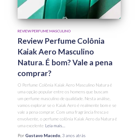
REVIEW PERFUME MASCULINO
Review Perfume Colônia
Kaiak Aero Masculino
Natura. É bom? Vale a pena
comprar?
O Perfume Colônia Kaiak Aero Masculino Natura é
uma opção popular entre os homens que buscam
um perfume masculino de qualidade. Nesta análise,
vamos explorar se o Kaiak Aero é realmente bom e se
vale a pena comprar. Com uma fragrância fresca e
envolvente, o perfume colônia Kaiak Aero da Natura é
uma excelente
Leia mais…
Por
Gustavo Macedo
,
3 anos
atrás