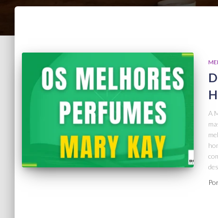
ME
D
H
A M
mas
mel
hom
com
des
Po