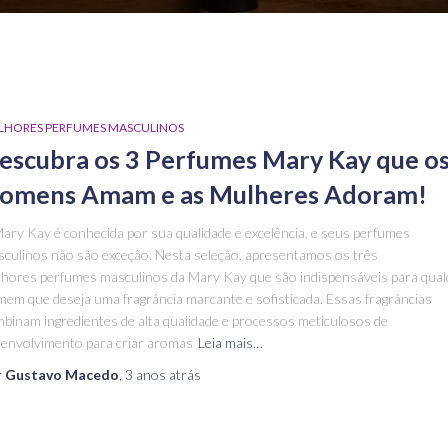
LHORES PERFUMES MASCULINOS
escubra os 3 Perfumes Mary Kay que o
omens Amam e as Mulheres Adoram!
ary Kay é conhecida por sua qualidade e excelência, e seus perfumes
culinos não são exceção. Nesta seleção, apresentamos os três
hores perfumes masculinos da Mary Kay que são indispensáveis para qua
em que deseja uma fragrância marcante e sofisticada. Essas fragrâncias
binam ingredientes de alta qualidade e processos meticulosos de
envolvimento para criar aromas
Leia mais…
r
Gustavo Macedo
,
3 anos
atrás