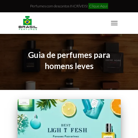
Perfumes com descontos INCRÍVEIS!
Clique Aqui
TOGGLE
NAVIGATION
Guia de perfumes para
homens leves