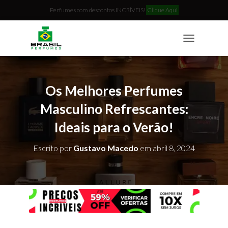
Perfumes com descontos INCRÍVEIS!
Clique Aqui
T
O
G
G
L
Os Melhores Perfumes
E
N
Masculino Refrescantes:
A
Ideais para o Verão!
V
I
G
Escrito por
Gustavo Macedo
em
abril 8, 2024
A
T
I
O
N