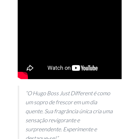
“O Hugo Boss Just Different é como
um sopro de frescor em um dia
quente. Sua fragrância única cria uma
sensação revigorante e
surpreendente. Experimente e
destaque-se!”