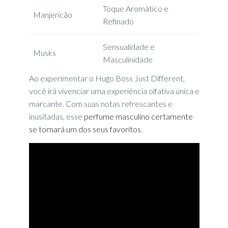
Toque Aromático e
Manjericão
Refinado
Sensualidade e
Musks
Masculinidade
Ao experimentar o Hugo Boss Just Different,
você irá vivenciar uma experiência olfativa única e
marcante. Com suas notas refrescantes e
inusitadas, esse
perfume masculino certamente
se tornará um dos seus favoritos
.